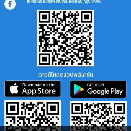
สหกรณ์ออมทรัพย์เนชั่นมัลติมีเดีย กรุ๊ป จำกัด
ดาวน์โหลดแอปพลิเคชัน