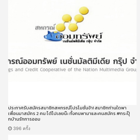
ประกาศรับสมัครสมาชิกสหกรณ์โปรโมชั่นจ้า! สมาชิกท่านใดพา
เพื่อนมาสมัคร 2 คน ได้ไปเลยน๊ะ ทั้งคนพามาและคนสมัคร #กระปุ๊
กบ้านรักการออม
396 ครั้ง